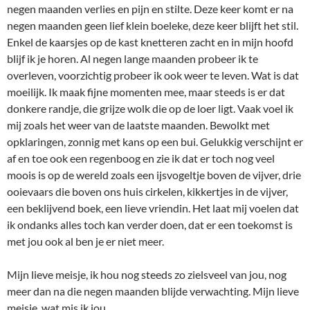
negen maanden verlies en pijn en stilte. Deze keer komt er na
negen maanden geen lief klein boeleke, deze keer blijft het stil.
Enkel de kaarsjes op de kast knetteren zacht en in mijn hoofd
blijf ik je horen. Al negen lange maanden probeer ik te
overleven, voorzichtig probeer ik ook weer te leven. Wat is dat
moeilijk. Ik maak fijne momenten mee, maar steeds is er dat
donkere randje, die grijze wolk die op de loer ligt. Vaak voel ik
mij zoals het weer van de laatste maanden. Bewolkt met
opklaringen, zonnig met kans op een bui. Gelukkig verschijnt er
af en toe ook een regenboog en zie ik dat er toch nog veel
moois is op de wereld zoals een ijsvogeltje boven de vijver, drie
ooievaars die boven ons huis cirkelen, kikkertjes in de vijver,
een beklijvend boek, een lieve vriendin. Het laat mij voelen dat
ik ondanks alles toch kan verder doen, dat er een toekomst is
met jou ook al ben je er niet meer.
Mijn lieve meisje, ik hou nog steeds zo zielsveel van jou, nog
meer dan na die negen maanden blijde verwachting. Mijn lieve
meisje, wat mis ik jou.