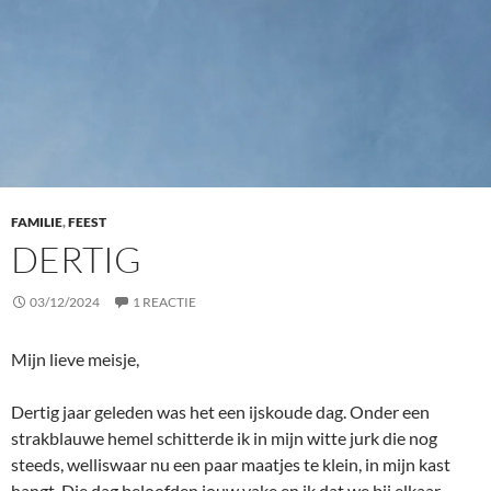
FAMILIE
,
FEEST
DERTIG
03/12/2024
1 REACTIE
Mijn lieve meisje,
Dertig jaar geleden was het een ijskoude dag. Onder een
strakblauwe hemel schitterde ik in mijn witte jurk die nog
steeds, welliswaar nu een paar maatjes te klein, in mijn kast
hangt. Die dag beloofden jouw vake en ik dat we bij elkaar