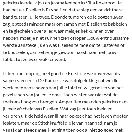
geleden leerde ik jou en je oma kennen in Villa Rozerood. Je
had net als Elselien NF type 1 en dat schiep een onzichtbare
band tussen jullie twee. Door de tumoren op je oogzenuwen
zag je steeds minder, maar om samen met Elselien te babbelen
en te giechelen over alles waar meisjes het kunnen over
hebben, moet je niet kunnen zien of lopen. Jouw enthousiasme
werkte aanstekelijk en was Elselien te moe om te luisteren of
te knutselen, dan zette jij je gewoon naast haar met jouw
tablet tot ze weer wakker werd.
Ik herinner mij nog heel goed de Kerst die we onverwachts
samen vierden in De Panne. Je was dolgelukkig dat we die
week mee aanschoven aan jullie tafel en wij genoten van het
gezelschap van jou en je oma. Toen wisten we niet wat de
toekomst nog zou brengen. Amper tien maanden geleden nam
jij mee afscheid van Elselien. Wat zag je er toen klein en
verloren uit, de held waar jij naar opkeek had het leven moeten
loslaten, maar de Stitchknuffel die je van haar had, nam je
vanaf dan steeds mee. Het ging toen ook al niet zo goed met