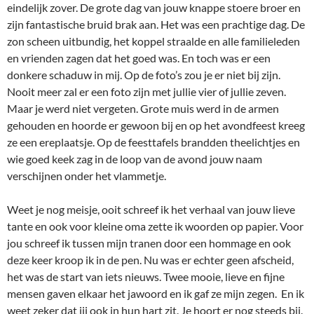
eindelijk zover. De grote dag van jouw knappe stoere broer en
zijn fantastische bruid brak aan. Het was een prachtige dag. De
zon scheen uitbundig, het koppel straalde en alle familieleden
en vrienden zagen dat het goed was. En toch was er een
donkere schaduw in mij. Op de foto’s zou je er niet bij zijn.
Nooit meer zal er een foto zijn met jullie vier of jullie zeven.
Maar je werd niet vergeten. Grote muis werd in de armen
gehouden en hoorde er gewoon bij en op het avondfeest kreeg
ze een ereplaatsje. Op de feesttafels brandden theelichtjes en
wie goed keek zag in de loop van de avond jouw naam
verschijnen onder het vlammetje.
Weet je nog meisje, ooit schreef ik het verhaal van jouw lieve
tante en ook voor kleine oma zette ik woorden op papier. Voor
jou schreef ik tussen mijn tranen door een hommage en ook
deze keer kroop ik in de pen. Nu was er echter geen afscheid,
het was de start van iets nieuws. Twee mooie, lieve en fijne
mensen gaven elkaar het jawoord en ik gaf ze mijn zegen. En ik
weet zeker dat jij ook in hun hart zit. Je hoort er nog steeds bij.