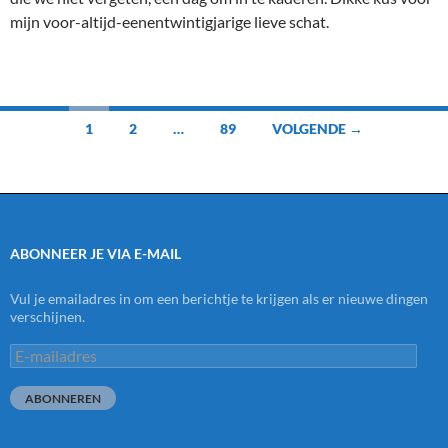
mijn voor-altijd-eenentwintigjarige lieve schat.
Berichten
1
2
…
89
VOLGENDE →
navigatie
ABONNEER JE VIA E-MAIL
Vul je emailadres in om een berichtje te krijgen als er nieuwe dingen
verschijnen.
E-
mailadres
ABONNEREN