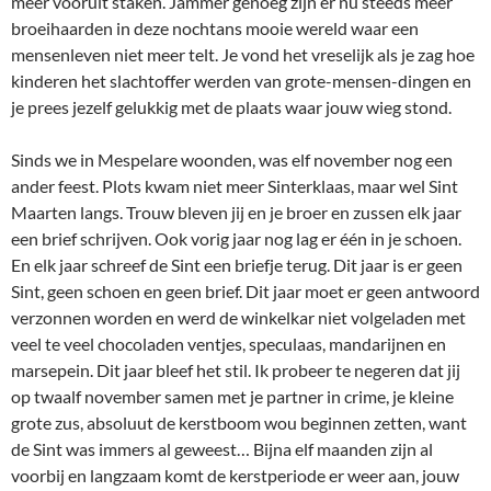
meer vooruit staken. Jammer genoeg zijn er nu steeds meer
broeihaarden in deze nochtans mooie wereld waar een
mensenleven niet meer telt. Je vond het vreselijk als je zag hoe
kinderen het slachtoffer werden van grote-mensen-dingen en
je prees jezelf gelukkig met de plaats waar jouw wieg stond.
Sinds we in Mespelare woonden, was elf november nog een
ander feest. Plots kwam niet meer Sinterklaas, maar wel Sint
Maarten langs. Trouw bleven jij en je broer en zussen elk jaar
een brief schrijven. Ook vorig jaar nog lag er één in je schoen.
En elk jaar schreef de Sint een briefje terug. Dit jaar is er geen
Sint, geen schoen en geen brief. Dit jaar moet er geen antwoord
verzonnen worden en werd de winkelkar niet volgeladen met
veel te veel chocoladen ventjes, speculaas, mandarijnen en
marsepein. Dit jaar bleef het stil. Ik probeer te negeren dat jij
op twaalf november samen met je partner in crime, je kleine
grote zus, absoluut de kerstboom wou beginnen zetten, want
de Sint was immers al geweest… Bijna elf maanden zijn al
voorbij en langzaam komt de kerstperiode er weer aan, jouw