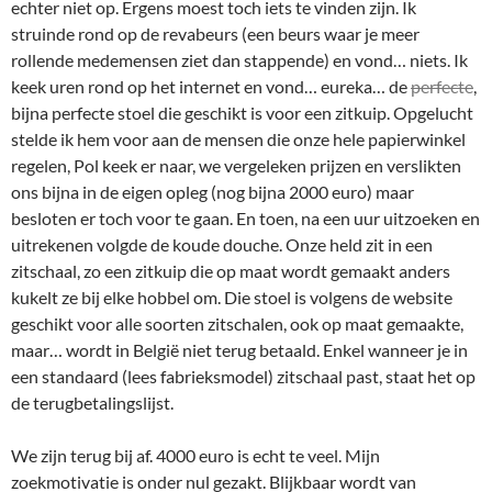
echter niet op. Ergens moest toch iets te vinden zijn. Ik
struinde rond op de revabeurs (een beurs waar je meer
rollende medemensen ziet dan stappende) en vond… niets. Ik
keek uren rond op het internet en vond… eureka… de
perfecte
,
bijna perfecte stoel die geschikt is voor een zitkuip. Opgelucht
stelde ik hem voor aan de mensen die onze hele papierwinkel
regelen, Pol keek er naar, we vergeleken prijzen en verslikten
ons bijna in de eigen opleg (nog bijna 2000 euro) maar
besloten er toch voor te gaan. En toen, na een uur uitzoeken en
uitrekenen volgde de koude douche. Onze held zit in een
zitschaal, zo een zitkuip die op maat wordt gemaakt anders
kukelt ze bij elke hobbel om. Die stoel is volgens de website
geschikt voor alle soorten zitschalen, ook op maat gemaakte,
maar… wordt in België niet terug betaald. Enkel wanneer je in
een standaard (lees fabrieksmodel) zitschaal past, staat het op
de terugbetalingslijst.
We zijn terug bij af. 4000 euro is echt te veel. Mijn
zoekmotivatie is onder nul gezakt. Blijkbaar wordt van