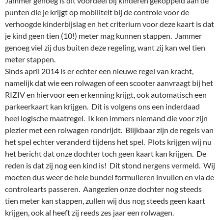
Jammer genoeg is dit voordeel bij kinderen gekoppeld aan de
punten die je krijgt op mobiliteit bij de controle voor de
verhoogde kinderbijslag en het criterium voor deze kaart is dat
je kind geen tien (10!) meter mag kunnen stappen. Jammer
genoeg viel zij dus buiten deze regeling, want zij kan wel tien
meter stappen.
Sinds april 2014 is er echter een nieuwe regel van kracht,
namelijk dat wie een rolwagen of een scooter aanvraagt bij het
RIZIV en hiervoor een erkenning krijgt, ook automatisch een
parkeerkaart kan krijgen. Dit is volgens ons een inderdaad
heel logische maatregel. Ik ken immers niemand die voor zijn
plezier met een rolwagen rondrijdt. Blijkbaar zijn de regels van
het spel echter veranderd tijdens het spel. Plots krijgen wij nu
het bericht dat onze dochter toch geen kaart kan krijgen. De
reden is dat zij nog een kind is! Dit stond nergens vermeld. Wij
moeten dus weer de hele bundel formulieren invullen en via de
controlearts passeren. Aangezien onze dochter nog steeds
tien meter kan stappen, zullen wij dus nog steeds geen kaart
krijgen, ook al heeft zij reeds zes jaar een rolwagen.