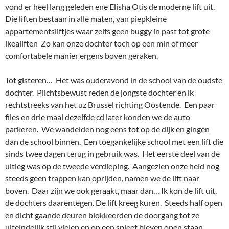
vond er heel lang geleden ene Elisha Otis de moderne lift uit.
Die liften bestaan in alle maten, van piepkleine
appartementsliftjes waar zelfs geen buggy in past tot grote
ikealiften Zo kan onze dochter toch op een min of meer
comfortabele manier ergens boven geraken.
Tot gisteren… Het was ouderavond in de school van de oudste
dochter. Plichtsbewust reden de jongste dochter en ik
rechtstreeks van het uz Brussel richting Oostende. Een paar
files en drie maal dezelfde cd later konden we de auto
parkeren. We wandelden nog eens tot op de dijk en gingen
dan de school binnen. Een toegankelijke school met een lift die
sinds twee dagen terug in gebruik was. Het eerste deel van de
uitleg was op de tweede verdieping. Aangezien onze held nog
steeds geen trappen kan oprijden, namen we de lift naar
boven. Daar zijn we ook geraakt, maar dan… Ik kon de lift uit,
de dochters daarentegen. De lift kreeg kuren. Steeds half open
en dicht gaande deuren blokkeerden de doorgang tot ze
uiteindelijk stil vielen en op een spleet bleven open staan.