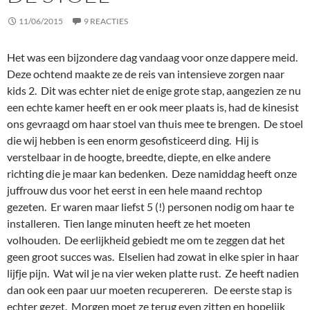
11/06/2015
9 REACTIES
Het was een bijzondere dag vandaag voor onze dappere meid.
Deze ochtend maakte ze de reis van intensieve zorgen naar
kids 2. Dit was echter niet de enige grote stap, aangezien ze nu
een echte kamer heeft en er ook meer plaats is, had de kinesist
ons gevraagd om haar stoel van thuis mee te brengen. De stoel
die wij hebben is een enorm gesofisticeerd ding. Hij is
verstelbaar in de hoogte, breedte, diepte, en elke andere
richting die je maar kan bedenken. Deze namiddag heeft onze
juffrouw dus voor het eerst in een hele maand rechtop
gezeten. Er waren maar liefst 5 (!) personen nodig om haar te
installeren. Tien lange minuten heeft ze het moeten
volhouden. De eerlijkheid gebiedt me om te zeggen dat het
geen groot succes was. Elselien had zowat in elke spier in haar
lijfje pijn. Wat wil je na vier weken platte rust. Ze heeft nadien
dan ook een paar uur moeten recupereren. De eerste stap is
echter gezet. Morgen moet ze terug even zitten en hopelijk