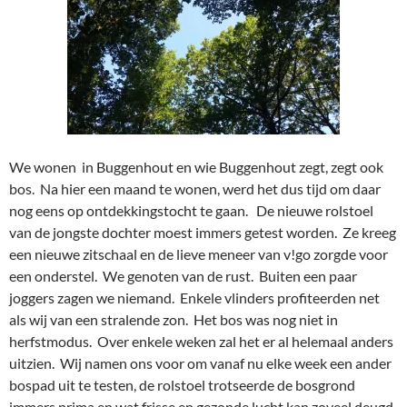
We wonen in Buggenhout en wie Buggenhout zegt, zegt ook
bos. Na hier een maand te wonen, werd het dus tijd om daar
nog eens op ontdekkingstocht te gaan. De nieuwe rolstoel
van de jongste dochter moest immers getest worden. Ze kreeg
een nieuwe zitschaal en de lieve meneer van v!go zorgde voor
een onderstel. We genoten van de rust. Buiten een paar
joggers zagen we niemand. Enkele vlinders profiteerden net
als wij van een stralende zon. Het bos was nog niet in
herfstmodus. Over enkele weken zal het er al helemaal anders
uitzien. Wij namen ons voor om vanaf nu elke week een ander
bospad uit te testen, de rolstoel trotseerde de bosgrond
immers prima en wat frisse en gezonde lucht kan zoveel deugd