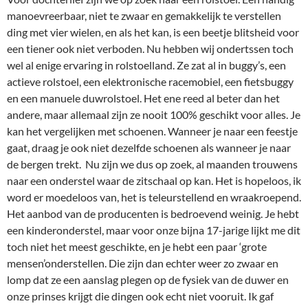
manoevreerbaar, niet te zwaar en gemakkelijk te verstellen
ding met vier wielen, en als het kan, is een beetje blitsheid voor
een tiener ook niet verboden. Nu hebben wij ondertssen toch
wel al enige ervaring in rolstoelland. Ze zat al in buggy’s, een
actieve rolstoel, een elektronische racemobiel, een fietsbuggy
en een manuele duwrolstoel. Het ene reed al beter dan het
andere, maar allemaal zijn ze nooit 100% geschikt voor alles. Je
kan het vergelijken met schoenen. Wanneer je naar een feestje
gaat, draag je ook niet dezelfde schoenen als wanneer je naar
de bergen trekt. Nu zijn we dus op zoek, al maanden trouwens
naar een onderstel waar de zitschaal op kan. Het is hopeloos, ik
word er moedeloos van, het is teleurstellend en wraakroepend.
Het aanbod van de producenten is bedroevend weinig. Je hebt
een kinderonderstel, maar voor onze bijna 17-jarige lijkt me dit
toch niet het meest geschikte, en je hebt een paar ‘grote
mensen’onderstellen. Die zijn dan echter weer zo zwaar en
lomp dat ze een aanslag plegen op de fysiek van de duwer en
onze prinses krijgt die dingen ook echt niet vooruit. Ik gaf