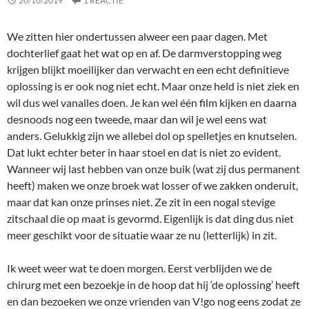
20/10/2019
1 REACTIE
We zitten hier ondertussen alweer een paar dagen. Met
dochterlief gaat het wat op en af. De darmverstopping weg
krijgen blijkt moeilijker dan verwacht en een echt definitieve
oplossing is er ook nog niet echt. Maar onze held is niet ziek en
wil dus wel vanalles doen. Je kan wel één film kijken en daarna
desnoods nog een tweede, maar dan wil je wel eens wat
anders. Gelukkig zijn we allebei dol op spelletjes en knutselen.
Dat lukt echter beter in haar stoel en dat is niet zo evident.
Wanneer wij last hebben van onze buik (wat zij dus permanent
heeft) maken we onze broek wat losser of we zakken onderuit,
maar dat kan onze prinses niet. Ze zit in een nogal stevige
zitschaal die op maat is gevormd. Eigenlijk is dat ding dus niet
meer geschikt voor de situatie waar ze nu (letterlijk) in zit.
Ik weet weer wat te doen morgen. Eerst verblijden we de
chirurg met een bezoekje in de hoop dat hij ‘de oplossing’ heeft
en dan bezoeken we onze vrienden van V!go nog eens zodat ze