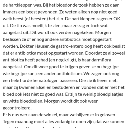
de hartkleppen was. Bij het bloedonderzoek hebben ze daar
immers een beest gevonden. Ze weten alleen nog niet goed
welk beest (of beesten) het zijn. De hartkleppen zagen er OK
uit. De tip was moeilijk te zien, maar ze zag er toch wat
aangetast uit. Dit wordt ook verder nagekeken. Morgen
beslissen ze of er nog andere antibiotica moet opgestart
worden. Dokter Hauser, de gastro-enteroloog heeft ook beslist
dat er antibiotica moet opgestart worden. Doordat ze al zoveel
antibiotica heeft gehad (en nog krijgt), is haar darmflora
aangetast. Om dit weer goed te krijgen geven ze nu begrijpe
wie begrijpe kan, een ander antibioticum. We zagen ook nog
een hele horde hematologen passeren. Die zie ik liever niet,
maar zij kwamen Elselien bestuderen en vonden dat er met het
bloed ook iets niet zo goed was. Er zijn te weinig bloedplaatjes
en witte bloedcellen. Morgen wordt dit ook weer
gecontroleerd.
Er is dus werk aan de winkel, maar we blijven er in geloven.
Tegen maandag moet alles zodanig te doen zijn, dat we kunnen