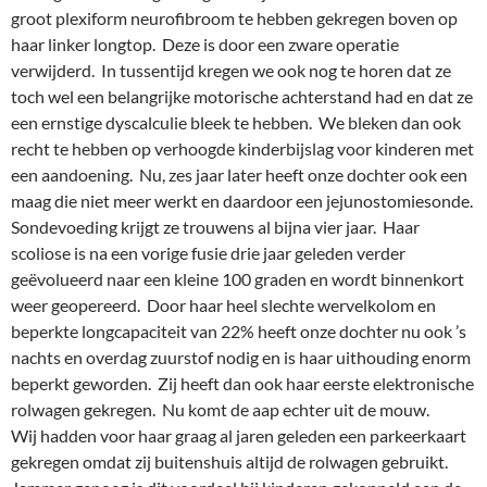
groot plexiform neurofibroom te hebben gekregen boven op
haar linker longtop. Deze is door een zware operatie
verwijderd. In tussentijd kregen we ook nog te horen dat ze
toch wel een belangrijke motorische achterstand had en dat ze
een ernstige dyscalculie bleek te hebben. We bleken dan ook
recht te hebben op verhoogde kinderbijslag voor kinderen met
een aandoening. Nu, zes jaar later heeft onze dochter ook een
maag die niet meer werkt en daardoor een jejunostomiesonde.
Sondevoeding krijgt ze trouwens al bijna vier jaar. Haar
scoliose is na een vorige fusie drie jaar geleden verder
geëvolueerd naar een kleine 100 graden en wordt binnenkort
weer geopereerd. Door haar heel slechte wervelkolom en
beperkte longcapaciteit van 22% heeft onze dochter nu ook ’s
nachts en overdag zuurstof nodig en is haar uithouding enorm
beperkt geworden. Zij heeft dan ook haar eerste elektronische
rolwagen gekregen. Nu komt de aap echter uit de mouw.
Wij hadden voor haar graag al jaren geleden een parkeerkaart
gekregen omdat zij buitenshuis altijd de rolwagen gebruikt.