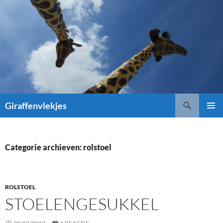
Ga
naar
de
inhoud
Zoeken
Giraffenvlekjes
PRIMAI
MENU
Categorie archieven: rolstoel
ROLSTOEL
STOELENGESUKKEL