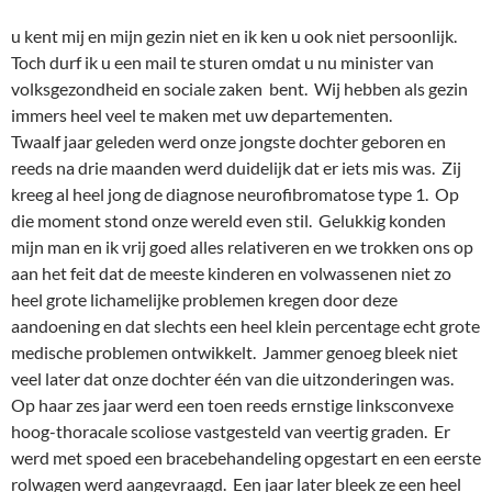
u kent mij en mijn gezin niet en ik ken u ook niet persoonlijk.
Toch durf ik u een mail te sturen omdat u nu minister van
volksgezondheid en sociale zaken bent. Wij hebben als gezin
immers heel veel te maken met uw departementen.
Twaalf jaar geleden werd onze jongste dochter geboren en
reeds na drie maanden werd duidelijk dat er iets mis was. Zij
kreeg al heel jong de diagnose neurofibromatose type 1. Op
die moment stond onze wereld even stil. Gelukkig konden
mijn man en ik vrij goed alles relativeren en we trokken ons op
aan het feit dat de meeste kinderen en volwassenen niet zo
heel grote lichamelijke problemen kregen door deze
aandoening en dat slechts een heel klein percentage echt grote
medische problemen ontwikkelt. Jammer genoeg bleek niet
veel later dat onze dochter één van die uitzonderingen was.
Op haar zes jaar werd een toen reeds ernstige linksconvexe
hoog-thoracale scoliose vastgesteld van veertig graden. Er
werd met spoed een bracebehandeling opgestart en een eerste
rolwagen werd aangevraagd. Een jaar later bleek ze een heel