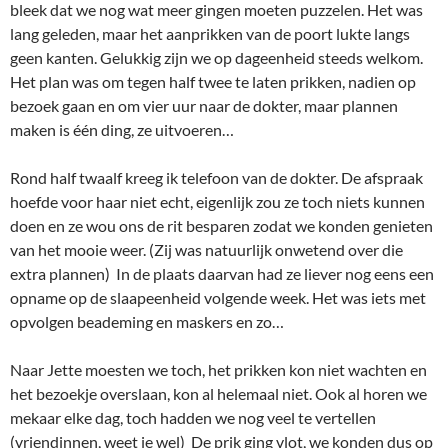
bleek dat we nog wat meer gingen moeten puzzelen. Het was
lang geleden, maar het aanprikken van de poort lukte langs
geen kanten. Gelukkig zijn we op dageenheid steeds welkom.
Het plan was om tegen half twee te laten prikken, nadien op
bezoek gaan en om vier uur naar de dokter, maar plannen
maken is één ding, ze uitvoeren…
Rond half twaalf kreeg ik telefoon van de dokter. De afspraak
hoefde voor haar niet echt, eigenlijk zou ze toch niets kunnen
doen en ze wou ons de rit besparen zodat we konden genieten
van het mooie weer. (Zij was natuurlijk onwetend over die
extra plannen) In de plaats daarvan had ze liever nog eens een
opname op de slaapeenheid volgende week. Het was iets met
opvolgen beademing en maskers en zo…
Naar Jette moesten we toch, het prikken kon niet wachten en
het bezoekje overslaan, kon al helemaal niet. Ook al horen we
mekaar elke dag, toch hadden we nog veel te vertellen
(vriendinnen, weet je wel) De prik ging vlot, we konden dus op