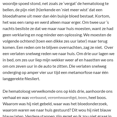
woordje spoed stond, net zoals ze ‘vergat’ de hematoloog te
bellen, de pijn niet (h)erkende en ‘niet meer wist’ dat een
bloedafname uit meer dan één buisje bloed bestaat. Kortom,
het was een ramp en werd alleen maar erger. Om twee uur ’s
nachts besliste ze dat we maar naar huis moesten, want ze had
geen verklaring en nog minder een oplossing. We moesten de
volgende ochtend (toen een dikke zes uur later) maar terug
komen. Een reden om te blijven overnachten, zag ze niet. Over
een verlaten snelweg reden we naar huis. Om drie uur lagen we
in bed, om zes uur liep mijn wekker weer af en haastten we ons
om om zeven uur in de auto te zitten. Die verlaten snelweg
onderging op amper vier uur tijd een metamorfose naar één
langgerekte filesliert.
De hematoloog verwelkomde ons op kids drie, aanhoorde ons
verhaal en was
verbaasd
,
verontwaardigd
,
boos
, heel boos.
Waarom was hij niet gebeld, waar was het bloedonderzoek,
waarom waren we naar huis gestuurd? Dit wou hij niet blauw
blauw laten. Verdere stappen zijn gezet en ik zou niet graag in