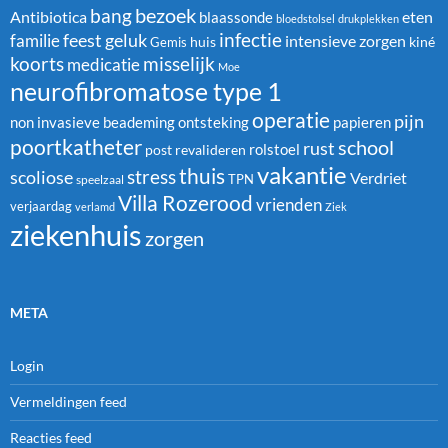
bezoek
bang
Antibiotica
blaassonde
eten
bloedstolsel
drukplekken
infectie
familie
feest
geluk
intensieve zorgen
huis
kiné
Gemis
koorts
misselijk
medicatie
Moe
neurofibromatose type 1
operatie
pijn
non invasieve beademing
ontsteking
papieren
poortkatheter
school
rust
rolstoel
post
revalideren
vakantie
thuis
stress
scoliose
Verdriet
TPN
speelzaal
Villa Rozerood
vrienden
verjaardag
verlamd
Ziek
ziekenhuis
zorgen
META
Login
Vermeldingen feed
Reacties feed