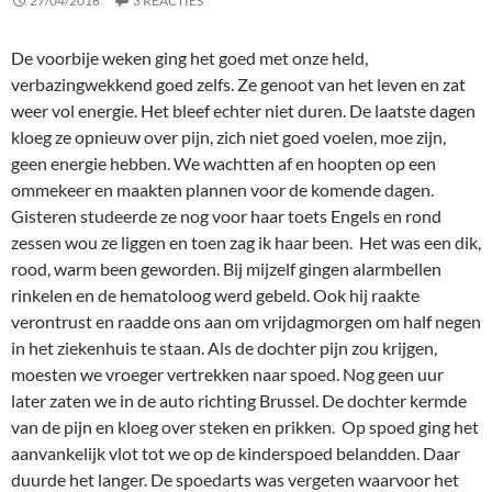
27/04/2018
3 REACTIES
De voorbije weken ging het goed met onze held,
verbazingwekkend goed zelfs. Ze genoot van het leven en zat
weer vol energie. Het bleef echter niet duren. De laatste dagen
kloeg ze opnieuw over pijn, zich niet goed voelen, moe zijn,
geen energie hebben. We wachtten af en hoopten op een
ommekeer en maakten plannen voor de komende dagen.
Gisteren studeerde ze nog voor haar toets Engels en rond
zessen wou ze liggen en toen zag ik haar been. Het was een dik,
rood, warm been geworden. Bij mijzelf gingen alarmbellen
rinkelen en de hematoloog werd gebeld. Ook hij raakte
verontrust en raadde ons aan om vrijdagmorgen om half negen
in het ziekenhuis te staan. Als de dochter pijn zou krijgen,
moesten we vroeger vertrekken naar spoed. Nog geen uur
later zaten we in de auto richting Brussel. De dochter kermde
van de pijn en kloeg over steken en prikken. Op spoed ging het
aanvankelijk vlot tot we op de kinderspoed belandden. Daar
duurde het langer. De spoedarts was vergeten waarvoor het