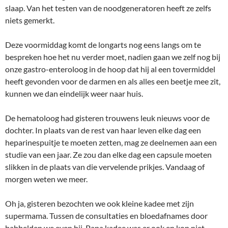
slaap. Van het testen van de noodgeneratoren heeft ze zelfs
niets gemerkt.
Deze voormiddag komt de longarts nog eens langs om te
bespreken hoe het nu verder moet, nadien gaan we zelf nog bij
onze gastro-enteroloog in de hoop dat hij al een tovermiddel
heeft gevonden voor de darmen en als alles een beetje mee zit,
kunnen we dan eindelijk weer naar huis.
De hematoloog had gisteren trouwens leuk nieuws voor de
dochter. In plaats van de rest van haar leven elke dag een
heparinespuitje te moeten zetten, mag ze deelnemen aan een
studie van een jaar. Ze zou dan elke dag een capsule moeten
slikken in de plaats van die vervelende prikjes. Vandaag of
morgen weten we meer.
Oh ja, gisteren bezochten we ook kleine kadee met zijn
supermama. Tussen de consultaties en bloedafnames door
babbelden we even bij. Papa kadee was er ook en kon niet