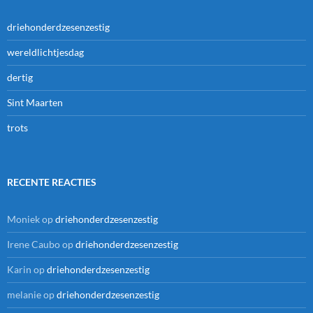
driehonderdzesenzestig
wereldlichtjesdag
dertig
Sint Maarten
trots
RECENTE REACTIES
Moniek
op
driehonderdzesenzestig
Irene Caubo
op
driehonderdzesenzestig
Karin
op
driehonderdzesenzestig
melanie
op
driehonderdzesenzestig