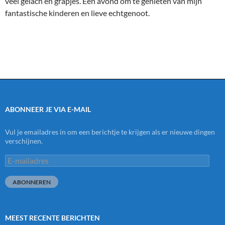
veel gelach en grapjes. Een avond om te genieten van mijn
fantastische kinderen en lieve echtgenoot.
ABONNEER JE VIA E-MAIL
Vul je emailadres in om een berichtje te krijgen als er nieuwe dingen
verschijnen.
E-
mailadres
ABONNEREN
MEEST RECENTE BERICHTEN