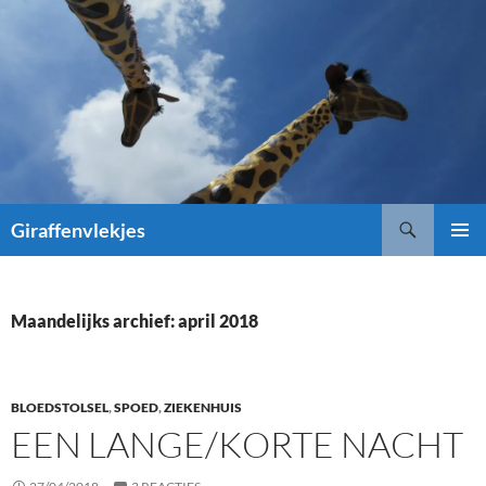
Ga
naar
de
inhoud
Zoeken
Giraffenvlekjes
PRIMAI
MENU
Maandelijks archief: april 2018
BLOEDSTOLSEL
,
SPOED
,
ZIEKENHUIS
EEN LANGE/KORTE NACHT