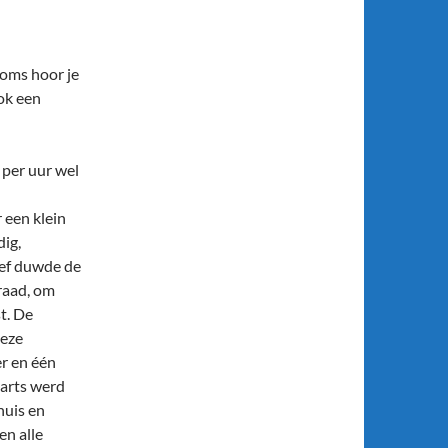
Soms hoor je
ook een
 per uur wel
 een klein
dig,
ief duwde de
raad, om
t. De
Deze
er en één
arts werd
huis en
en alle