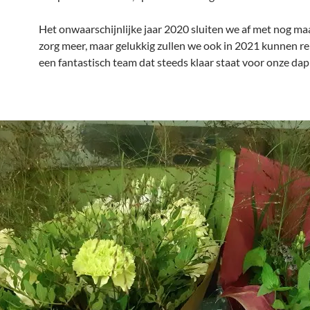
Het onwaarschijnlijke jaar 2020 sluiten we af met nog ma
zorg meer, maar gelukkig zullen we ook in 2021 kunnen r
een fantastisch team dat steeds klaar staat voor onze da