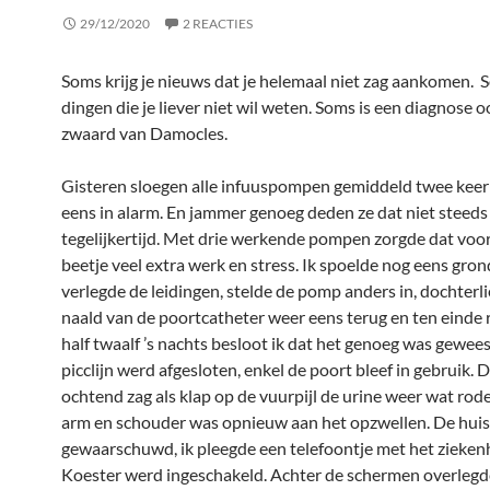
29/12/2020
2 REACTIES
Soms krijg je nieuws dat je helemaal niet zag aankomen. 
dingen die je liever niet wil weten. Soms is een diagnose 
zwaard van Damocles.
Gisteren sloegen alle infuuspompen gemiddeld twee keer
eens in alarm. En jammer genoeg deden ze dat niet steeds
tegelijkertijd. Met drie werkende pompen zorgde dat voor
beetje veel extra werk en stress. Ik spoelde nog eens gron
verlegde de leidingen, stelde de pomp anders in, dochterl
naald van de poortcatheter weer eens terug en ten einde 
half twaalf ’s nachts besloot ik dat het genoeg was gewees
picclijn werd afgesloten, enkel de poort bleef in gebruik. 
ochtend zag als klap op de vuurpijl de urine weer wat rod
arm en schouder was opnieuw aan het opzwellen. De huis
gewaarschuwd, ik pleegde een telefoontje met het zieken
Koester werd ingeschakeld. Achter de schermen overlegd