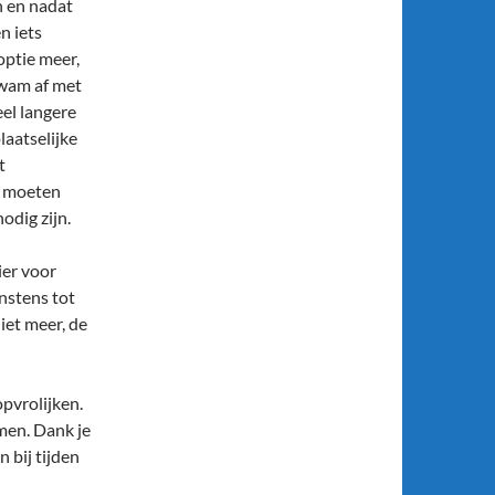
n en nadat
n iets
ptie meer,
kwam af met
eel langere
laatselijke
t
od moeten
odig zijn.
ier voor
nstens tot
iet meer, de
pvrolijken.
men. Dank je
 bij tijden