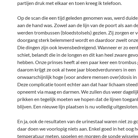
partijen druk met elkaar en toen kreeg ik telefoon.
Op de scan die een tijd geleden genomen was, werd duidel
aan de hand was. Zowel aan de lijn van de poort als aan de 
werden trombussen (bloedstolsels) gezien. Zij zorgen er 
doorgang sterk belemmerd wordt en daardoor zwelt onze 
Die dingen zijn ook levensbedreigend. Wanneer er zo eent
schiet, belandt die in de longen en dit kan heel zware gev
hebben. Onze prinses heeft al een paar keer een trombus
daarom krijgt ze ook al twee jaar bloedverdunners in een
onwaarschijnlijk hoge (voor andere mensen over)dosis in 
Deze complicatie toont echter aan dat haar lichaam stee
opneemt via maag en darmen. We zullen dus weer dageli
prikken en tegelijk moeten we hopen dat de lijnen toegank
blijven. Een nieuwe lijn plaatsen is nu volledig uitgesloten
En ja, ook de resultaten van de urinestaal waren niet zo g
daar doen we voorlopig niets aan. Enkel goed in het oog 
temperatuur meten, spoelen en morgen de sonde wissele