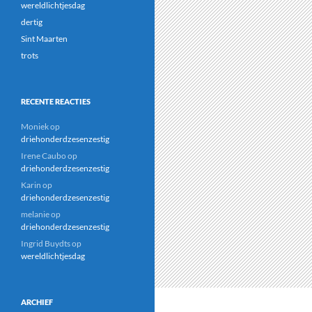
wereldlichtjesdag
dertig
Sint Maarten
trots
RECENTE REACTIES
Moniek
op
driehonderdzesenzestig
Irene Caubo
op
driehonderdzesenzestig
Karin
op
driehonderdzesenzestig
melanie
op
driehonderdzesenzestig
Ingrid Buydts
op
wereldlichtjesdag
ARCHIEF