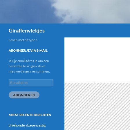
Zoeken
Giraffenvlekjes
Leven met nf type 1
ABONNEER JE VIA E-MAIL
Vul je emailadres in om een
berichtje te krijgen als er
nieuwe dingen verschijnen.
E-
mailadres
ABONNEREN
MEEST RECENTE BERICHTEN
driehonderdzesenzestig