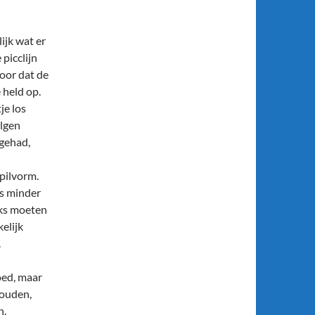
ijk wat er
picclijn
voor dat de
held op.
je los
olgen
 gehad,
pilvorm.
ds minder
jks moeten
elijk
.
oed, maar
houden,
n.