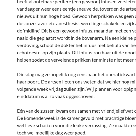
heeft al ontelbare perifere (een gewoon) infusen verslete
vandaag er weer eens eentje sneuvelde, toverden de artse
nieuws uit hun hoge hoed. Gewoon herprikken was geen o
dus onze favoriete anesthesist werd ingeschakeld en zij 
de ‘midline’. Dit is een gewoon infuus, maar dan met een v
naald die geplaatst wordt in de bovenarm. Na een kleine p
verdoving, schoof de dokter het infuus met behulp van he
echotoestel op zijn plaats. Dit infuus zou haar uit de no
helpen zodat de vervelende prikken tenminste niet meer n
Dinsdag mag ze hopelijk nog eens naar het operatiekwart
haar poort. De artsen lieten ons weten dat we hier nog mi
volgende week vrijdag zullen zijn. Wij plannen voorlopig n
einddatum is al zo vaak opgeschoven.
Eén van de zussen kwam ons samen met vriendjelief wat o
De komende week is de kamer gevuld met prachtige bloe
wel lieve schatten voor die leuke verrassing. Ze maakte een
toch wel moeilijke dag weer goed.