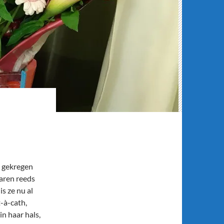
e gekregen
jaren reeds
s ze nu al
t-à-cath,
in haar hals,